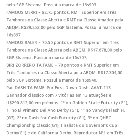
pelo SGP SIstema. Possui a marca de 16s903.
FAMOUS MERRI
– 82,75 pontos, RMT Superior em Três
Tambores na Classe Aberta e RMT na Classe Amador pela
ABQM. R$39.258,00 pelo SGP Sistema. Possui a marca de
16s897.
FAMOUS RALER –
70,50 pontos e RMT Superior em Três
Tambores na Classe Aberta pela ABQM. R$17.678,00 pelo
SGP SIstema. Possui a marca de 16s707.
BIRI ZORRERO TA FAME
– 70 pontos e RMT Superior em
Três Tambores na Classe Aberta pela ABQM. R$17.304,00
pelo SGP SIstema. Possui a marca de 16s940.
Pai:
DASH TA FAME:
Por First Down Dash. AAAT-113.
Ganhador clássico com 7 vitórias em 13 atuações e
U$290.812,00 em prêmios. 1º no Golden State Futurity (G1),
1º no El Primero Del Ano Derby (G1), 1º no Vandy’s Flash H.
(G3), 2º no Dash for Cash Futurity (G1), 3º no QHBC
Championship Classic(G1), finalista do Governor’s Cup
Derby(G1) e do California Derby. Reprodutor Nº1 em Três