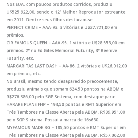
Nos EUA, com poucos produtos corridos, produziu
U$525.922,00, sendo o 12º Melhor Reprodutor estreante
em 2011. Dentre seus filhos destacam-se:
PERFECT CRIME
– AAA-93. 3 vitórias e U$37.721,00 em
prêmios.
CIR FAMOUS QUEEN
– AAA-95. 1 vitória e U$28.553,00 em
prêmios. 2º no Ed Giles Memorial Futurity, 3º Beehive
Futurity, etc.
MARGARITAS LAST DASH
– AA-86. 2 vitórias e U$26.012,00
em prêmios, etc.
No Brasil, mesmo tendo desaparecido precocemente,
produziu animais que somam 624,50 pontos na ABQM e
R$276.386,00 pelo SGP Sistema, com destaque para:
HARARE PLANE FHP
– 193,50 pontos e RMT Superior em
Três Tambores na Classe Aberta pela ABQM. R$39.951,00
pelo SGP Sistema. Possui a marca de 16s630.
MYFAMOUS MADE BG
– 185,50 pontos e RMT Superior em
Três Tambores na Classe Aberta pela ABQM. R$57.062,00