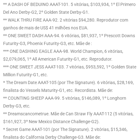
** A DASH OF BEDUINO AAAT-101. 5 vitórias, $103,934, 1º El Primero
Del Ano Derby-G2, 2º Golden State Derby-G1.
** WALK THRU FIRE AAA-92. 2 vitórias $94,280. Reprodutor com
ganhos de mais de US$ 41 milhões nos EUA.
** ONE SWEET DASH AAA-94. 6 vitórias, $81,937, 1º Prescott Downs
Futurity-G3, Phoenix Futurity-G3, etc. Mãe de :
*** ONE DASHING EAGLE AAA-98. World Champion, 6 vitórias,
$2,079,065, 1º All American Futurity-G1, etc. Reprodutor.
*** ONE SWEET JESS AAAT-103. 7 vitórias, $953,592, 1º Golden State
Million Futurity-G1, etc.
* The Dream Date AAAT-105 (por The Signature). 6 vitórias, $28,169,
finalista do Vessels Maturity-G1, etc. Recordista. Mãe de:
** COUNTING SHEEP AAA-99. 5 vitórias, $146,089, 1º Longhorn
Derby-G3, etc.
** Dreamscancometrue. Mãe de Can Straw Fly AAAT-112 (5 vitórias,
$161,927, 3º New Mexico Distance Challenge-G2).
* Secret Game AAAT-101 (por The Signature). 2 vitórias, $15,346,
finalista do California Derby Challenge-G3. Mãe de: