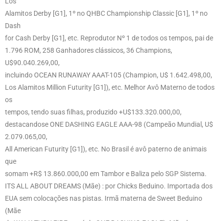
Los
Alamitos Derby [G1], 1º no QHBC Championship Classic [G1], 1º no
Dash
for Cash Derby [G1], etc. Reprodutor Nº 1 de todos os tempos, pai de
1.796 ROM, 258 Ganhadores clássicos, 36 Champions,
U$90.040.269,00,
incluindo OCEAN RUNAWAY AAAT-105 (Champion, U$ 1.642.498,00,
Los Alamitos Million Futurity [G1]), etc. Melhor Avô Materno de todos
os
tempos, tendo suas filhas, produzido +U$133.320.000,00,
destacandose ONE DASHING EAGLE AAA-98 (Campeão Mundial, U$
2.079.065,00,
All American Futurity [G1]), etc. No Brasil é avô paterno de animais
que
somam +R$ 13.860.000,00 em Tambor e Baliza pelo SGP Sistema.
ITS ALL ABOUT DREAMS (Mãe) : por Chicks Beduino. Importada dos
EUA sem colocações nas pistas. Irmã materna de Sweet Beduino
(Mãe