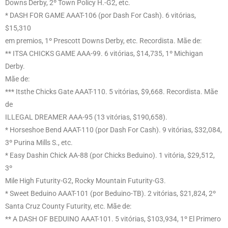
Downs Derby, 2º Town Policy H.-G2, etc.
* DASH FOR GAME AAAT-106 (por Dash For Cash). 6 vitórias,
$15,310
em premios, 1º Prescott Downs Derby, etc. Recordista. Mãe de:
** ITSA CHICKS GAME AAA-99. 6 vitórias, $14,735, 1º Michigan
Derby.
Mãe de:
*** Itsthe Chicks Gate AAAT-110. 5 vitórias, $9,668. Recordista. Mãe
de
ILLEGAL DREAMER AAA-95 (13 vitórias, $190,658).
* Horseshoe Bend AAAT-110 (por Dash For Cash). 9 vitórias, $32,084,
3º Purina Mills S., etc.
* Easy Dashin Chick AA-88 (por Chicks Beduino). 1 vitória, $29,512,
3º
Mile High Futurity-G2, Rocky Mountain Futurity-G3.
* Sweet Beduino AAAT-101 (por Beduino-TB). 2 vitórias, $21,824, 2º
Santa Cruz County Futurity, etc. Mãe de:
** A DASH OF BEDUINO AAAT-101. 5 vitórias, $103,934, 1º El Primero