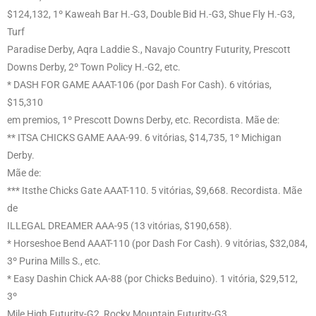
$124,132, 1º Kaweah Bar H.-G3, Double Bid H.-G3, Shue Fly H.-G3,
Turf
Paradise Derby, Aqra Laddie S., Navajo Country Futurity, Prescott
Downs Derby, 2º Town Policy H.-G2, etc.
* DASH FOR GAME AAAT-106 (por Dash For Cash). 6 vitórias,
$15,310
em premios, 1º Prescott Downs Derby, etc. Recordista. Mãe de:
** ITSA CHICKS GAME AAA-99. 6 vitórias, $14,735, 1º Michigan
Derby.
Mãe de:
*** Itsthe Chicks Gate AAAT-110. 5 vitórias, $9,668. Recordista. Mãe
de
ILLEGAL DREAMER AAA-95 (13 vitórias, $190,658).
* Horseshoe Bend AAAT-110 (por Dash For Cash). 9 vitórias, $32,084,
3º Purina Mills S., etc.
* Easy Dashin Chick AA-88 (por Chicks Beduino). 1 vitória, $29,512,
3º
Mile High Futurity-G2, Rocky Mountain Futurity-G3.