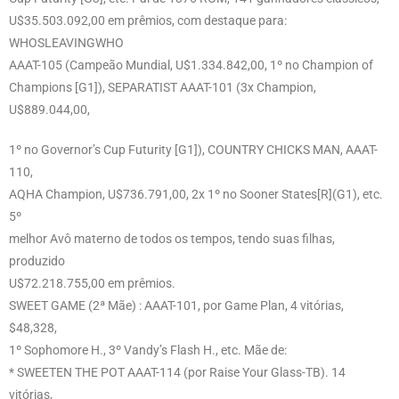
U$35.503.092,00 em prêmios, com destaque para:
WHOSLEAVINGWHO
AAAT-105 (Campeão Mundial, U$1.334.842,00, 1º no Champion of
Champions [G1]), SEPARATIST AAAT-101 (3x Champion,
U$889.044,00,
1º no Governor’s Cup Futurity [G1]), COUNTRY CHICKS MAN, AAAT-
110,
AQHA Champion, U$736.791,00, 2x 1º no Sooner States[R](G1), etc.
5º
melhor Avô materno de todos os tempos, tendo suas filhas,
produzido
U$72.218.755,00 em prêmios.
SWEET GAME (2ª Mãe) : AAAT-101, por Game Plan, 4 vitórias,
$48,328,
1º Sophomore H., 3º Vandy’s Flash H., etc. Mãe de:
* SWEETEN THE POT AAAT-114 (por Raise Your Glass-TB). 14
vitórias,