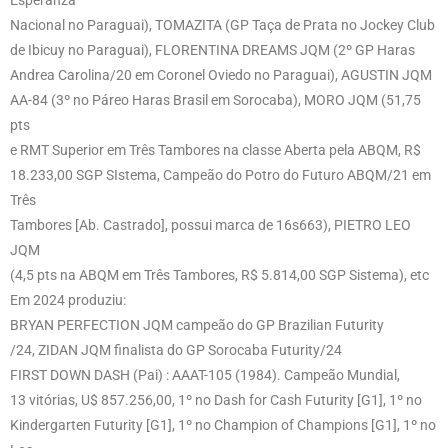
Nacional no Paraguai), TOMAZITA (GP Taça de Prata no Jockey Club
de Ibicuy no Paraguai), FLORENTINA DREAMS JQM (2º GP Haras
Andrea Carolina/20 em Coronel Oviedo no Paraguai), AGUSTIN JQM
AA-84 (3º no Páreo Haras Brasil em Sorocaba), MORO JQM (51,75
pts
e RMT Superior em Três Tambores na classe Aberta pela ABQM, R$
18.233,00 SGP SIstema, Campeão do Potro do Futuro ABQM/21 em
Três
Tambores [Ab. Castrado], possui marca de 16s663), PIETRO LEO
JQM
(4,5 pts na ABQM em Três Tambores, R$ 5.814,00 SGP Sistema), etc
Em 2024 produziu:
BRYAN PERFECTION JQM campeão do GP Brazilian Futurity
/24, ZIDAN JQM finalista do GP Sorocaba Futurity/24
FIRST DOWN DASH (Pai) : AAAT-105 (1984). Campeão Mundial,
13 vitórias, U$ 857.256,00, 1º no Dash for Cash Futurity [G1], 1º no
Kindergarten Futurity [G1], 1º no Champion of Champions [G1], 1º no