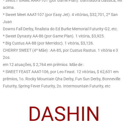
* SWEET GAME AAAT-101 (por Game Plan). Ganhadora clássica, ver
acima.
* Sweet Meet AAAT-107 (por Easy Jet). 4 vitórias, $32,701, 2º San
Juan
Downs Fall Derby, finalista do Ed Burke Memorial Futurity-G2, etc.
* Sweet Dynasty AA-86 (por Game Plan). 1 vitória, $3,925.
* Big Custus AA-88 (por Merridoc). 1 vitória, $3,126.
CHERRY SWEET (4ª Mãe) : AA-85, por Custus Rastus. 1 vitória e 3
2os.
em 12 atuações, $ 2,764 em prêmios. Mãe de :
* SWEET FEAST AAAT-106, por Leo Feast. 12 vitórias, $ 62,631 em
prêmios, 1o. Rocky Mountain Qha Derby, Fun Sun Derby, Bonneville
Futurity, Spring Fever Futurity, 2o. Intermountain Futurity, etc
DASHIN