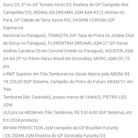
Ouro/23, 3º no GP Torneio Início/23, finalista do GP Campeão dos
Campeões/23), MONALISA DREAMS JQM AAA-93 (2 vitórias no
Pará, GP Cidade de Terra Santa-PA), DASHIN CORONA (GP
Esperanza
Nacional no Paraguai), TOMAZITA (GP Taça de Prata no Jockey Club
de Ibicuy no Paraguai), FLORENTINA DREAMS JQM (2º GP Haras
Andrea Carolina/20 em Coronel Oviedo no Paraguai), AGUSTIN JQM
AA-84 (3º no Páreo Haras Brasil em Sorocaba), MORO JQM (51,75
pts
e RMT Superior em Três Tambores na classe Aberta pela ABQM, R$
18.233,00 SGP SIstema, Campeão do Potro do Futuro ABQM/21 em
Três
Tambores [Ab. Castrado], possui marca de 16s663), PIETRO LEO
JQM
(4,5 pts na ABQM em Três Tambores, R$ 5.814,00 SGP Sistema), etc
Em 2024 produziu:
BRYAN PERFECTION JQM campeão do GP Brazilian Futurity
/24, ZIDAN JQM finalista do GP Sorocaba Futurity/24