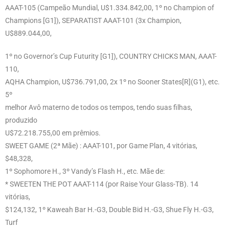
AAAT-105 (Campeão Mundial, U$1.334.842,00, 1º no Champion of
Champions [G1]), SEPARATIST AAAT-101 (3x Champion,
U$889.044,00,
1º no Governor’s Cup Futurity [G1]), COUNTRY CHICKS MAN, AAAT-
110,
AQHA Champion, U$736.791,00, 2x 1º no Sooner States[R](G1), etc.
5º
melhor Avô materno de todos os tempos, tendo suas filhas,
produzido
U$72.218.755,00 em prêmios.
SWEET GAME (2ª Mãe) : AAAT-101, por Game Plan, 4 vitórias,
$48,328,
1º Sophomore H., 3º Vandy’s Flash H., etc. Mãe de:
* SWEETEN THE POT AAAT-114 (por Raise Your Glass-TB). 14
vitórias,
$124,132, 1º Kaweah Bar H.-G3, Double Bid H.-G3, Shue Fly H.-G3,
Turf