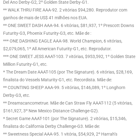
Del Ano Derby-G2, 2º Golden State Derby-G1.
** WALK THRU FIRE AAA-92. 2 vitórias $94,280. Reprodutor com
ganhos de mais de US$ 41 milhões nos EUA.
** ONE SWEET DASH AAA-94. 6 vitórias, $81,937, 1º Prescott Downs
Futurity-G3, Phoenix Futurity-G3, etc. Mãe de :
*** ONE DASHING EAGLE AAA-98. World Champion, 6 vitórias,
$2,079,065, 1º All American Futurity-G1, etc. Reprodutor.
*** ONE SWEET JESS AAAT-103. 7 vitórias, $953,592, 1º Golden State
Million Futurity-G1, etc.
* The Dream Date AAAT-105 (por The Signature). 6 vitórias, $28,169,
finalista do Vessels Maturity-G1, etc. Recordista. Mãe de:
** COUNTING SHEEP AAA-99. 5 vitórias, $146,089, 1º Longhorn
Derby-G3, etc.
** Dreamscancometrue. Mãe de Can Straw Fly AAAT-112 (5 vitórias,
$161,927, 3º New Mexico Distance Challenge-G2).
* Secret Game AAAT-101 (por The Signature). 2 vitórias, $15,346,
finalista do California Derby Challenge-G3. Mãe de:
** Sweetness Special AAA-95. 1 vitória, $54,929, 2º Harrah’s