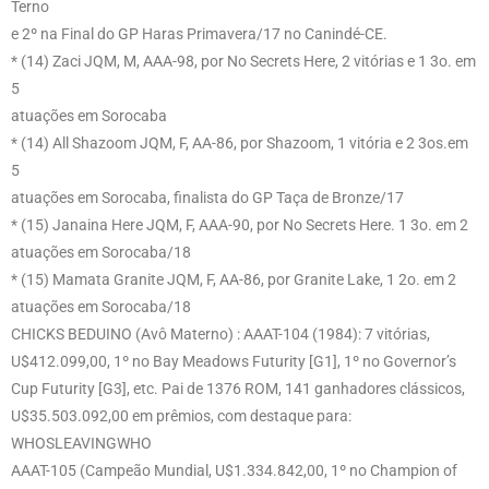
Terno
e 2º na Final do GP Haras Primavera/17 no Canindé-CE.
* (14) Zaci JQM, M, AAA-98, por No Secrets Here, 2 vitórias e 1 3o. em
5
atuações em Sorocaba
* (14) All Shazoom JQM, F, AA-86, por Shazoom, 1 vitória e 2 3os.em
5
atuações em Sorocaba, finalista do GP Taça de Bronze/17
* (15) Janaina Here JQM, F, AAA-90, por No Secrets Here. 1 3o. em 2
atuações em Sorocaba/18
* (15) Mamata Granite JQM, F, AA-86, por Granite Lake, 1 2o. em 2
atuações em Sorocaba/18
CHICKS BEDUINO (Avô Materno) : AAAT-104 (1984): 7 vitórias,
U$412.099,00, 1º no Bay Meadows Futurity [G1], 1º no Governor’s
Cup Futurity [G3], etc. Pai de 1376 ROM, 141 ganhadores clássicos,
U$35.503.092,00 em prêmios, com destaque para:
WHOSLEAVINGWHO
AAAT-105 (Campeão Mundial, U$1.334.842,00, 1º no Champion of