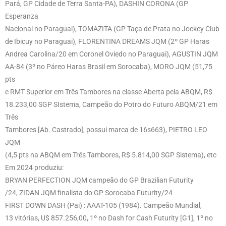
Pará, GP Cidade de Terra Santa-PA), DASHIN CORONA (GP
Esperanza
Nacional no Paraguai), TOMAZITA (GP Taça de Prata no Jockey Club
de Ibicuy no Paraguai), FLORENTINA DREAMS JQM (2º GP Haras
Andrea Carolina/20 em Coronel Oviedo no Paraguai), AGUSTIN JQM
AA-84 (3º no Páreo Haras Brasil em Sorocaba), MORO JQM (51,75
pts
e RMT Superior em Três Tambores na classe Aberta pela ABQM, R$
18.233,00 SGP SIstema, Campeão do Potro do Futuro ABQM/21 em
Três
Tambores [Ab. Castrado], possui marca de 16s663), PIETRO LEO
JQM
(4,5 pts na ABQM em Três Tambores, R$ 5.814,00 SGP Sistema), etc
Em 2024 produziu:
BRYAN PERFECTION JQM campeão do GP Brazilian Futurity
/24, ZIDAN JQM finalista do GP Sorocaba Futurity/24
FIRST DOWN DASH (Pai) : AAAT-105 (1984). Campeão Mundial,
13 vitórias, U$ 857.256,00, 1º no Dash for Cash Futurity [G1], 1º no