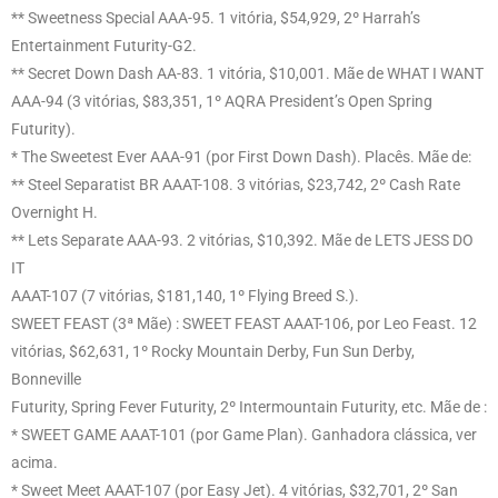
** Sweetness Special AAA-95. 1 vitória, $54,929, 2º Harrah’s
Entertainment Futurity-G2.
** Secret Down Dash AA-83. 1 vitória, $10,001. Mãe de WHAT I WANT
AAA-94 (3 vitórias, $83,351, 1º AQRA President’s Open Spring
Futurity).
* The Sweetest Ever AAA-91 (por First Down Dash). Placês. Mãe de:
** Steel Separatist BR AAAT-108. 3 vitórias, $23,742, 2º Cash Rate
Overnight H.
** Lets Separate AAA-93. 2 vitórias, $10,392. Mãe de LETS JESS DO
IT
AAAT-107 (7 vitórias, $181,140, 1º Flying Breed S.).
SWEET FEAST (3ª Mãe) : SWEET FEAST AAAT-106, por Leo Feast. 12
vitórias, $62,631, 1º Rocky Mountain Derby, Fun Sun Derby,
Bonneville
Futurity, Spring Fever Futurity, 2º Intermountain Futurity, etc. Mãe de :
* SWEET GAME AAAT-101 (por Game Plan). Ganhadora clássica, ver
acima.
* Sweet Meet AAAT-107 (por Easy Jet). 4 vitórias, $32,701, 2º San