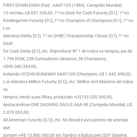
FIRST DOWN DASH (Pai) : AAAT-105 (1984). Campeão Mundial,
13 vitórias, U$ 857.256,00, 1º no Dash for Cash Futurity [G1], 1º no
Kindergarten Futurity [G1], 1º no Champion of Champions [G1], 1º no
Los
Alamitos Derby [G1], 1º no QHBC Championship Classic [G1], 1º no
Dash
for Cash Derby [G1], etc. Reprodutor Nº 1 de todos os tempos, pai de
1.796 ROM, 258 Ganhadores clássicos, 36 Champions,
U$90.040.269,00,
incluindo OCEAN RUNAWAY AAAT-105 (Champion, U$ 1.642.498,00,
Los Alamitos Million Futurity [G1]), etc. Melhor Avô Materno de todos
os
tempos, tendo suas filhas, produzido +U$133.320.000,00,
destacandose ONE DASHING EAGLE AAA-98 (Campeão Mundial, U$
2.079.065,00,
All American Futurity [G1]), etc. No Brasil é avô paterno de animais
que
somam +R$ 13.860.000,00 em Tambor e Baliza pelo SGP Sistema.