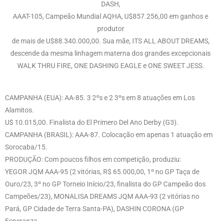
DASH,
AAAT-105, Campeão Mundial AQHA, U$857.256,00 em ganhos e
produtor
de mais de U$88.340.000,00. Sua mãe, ITS ALL ABOUT DREAMS,
descende da mesma linhagem materna dos grandes excepcionais
WALK THRU FIRE, ONE DASHING EAGLE e ONE SWEET JESS.
CAMPANHA (EUA): AA-85. 3 2ºs e 2 3ºs em 8 atuações em Los
Alamitos.
U$ 10.015,00. Finalista do El Primero Del Ano Derby (G3).
CAMPANHA (BRASIL): AAA-87. Colocação em apenas 1 atuação em
Sorocaba/15.
PRODUÇÃO: Com poucos filhos em competição, produziu:
YEGOR JQM AAA-95 (2 vitórias, R$ 65.000,00, 1º no GP Taça de
Ouro/23, 3º no GP Torneio Início/23, finalista do GP Campeão dos
Campeões/23), MONALISA DREAMS JQM AAA-93 (2 vitórias no
Pará, GP Cidade de Terra Santa-PA), DASHIN CORONA (GP
Esperanza