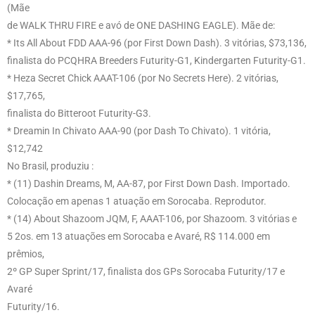
(Mãe
de WALK THRU FIRE e avó de ONE DASHING EAGLE). Mãe de:
* Its All About FDD AAA-96 (por First Down Dash). 3 vitórias, $73,136,
finalista do PCQHRA Breeders Futurity-G1, Kindergarten Futurity-G1.
* Heza Secret Chick AAAT-106 (por No Secrets Here). 2 vitórias,
$17,765,
finalista do Bitteroot Futurity-G3.
* Dreamin In Chivato AAA-90 (por Dash To Chivato). 1 vitória,
$12,742
No Brasil, produziu :
* (11) Dashin Dreams, M, AA-87, por First Down Dash. Importado.
Colocação em apenas 1 atuação em Sorocaba. Reprodutor.
* (14) About Shazoom JQM, F, AAAT-106, por Shazoom. 3 vitórias e
5 2os. em 13 atuações em Sorocaba e Avaré, R$ 114.000 em
prêmios,
2º GP Super Sprint/17, finalista dos GPs Sorocaba Futurity/17 e
Avaré
Futurity/16.