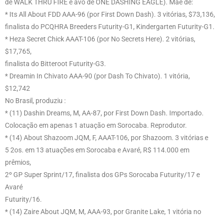
de WALK THRU FIRE e avó de ONE DASHING EAGLE). Mãe de:
* Its All About FDD AAA-96 (por First Down Dash). 3 vitórias, $73,136,
finalista do PCQHRA Breeders Futurity-G1, Kindergarten Futurity-G1.
* Heza Secret Chick AAAT-106 (por No Secrets Here). 2 vitórias,
$17,765,
finalista do Bitteroot Futurity-G3.
* Dreamin In Chivato AAA-90 (por Dash To Chivato). 1 vitória,
$12,742
No Brasil, produziu :
* (11) Dashin Dreams, M, AA-87, por First Down Dash. Importado.
Colocação em apenas 1 atuação em Sorocaba. Reprodutor.
* (14) About Shazoom JQM, F, AAAT-106, por Shazoom. 3 vitórias e
5 2os. em 13 atuações em Sorocaba e Avaré, R$ 114.000 em
prêmios,
2º GP Super Sprint/17, finalista dos GPs Sorocaba Futurity/17 e
Avaré
Futurity/16.
* (14) Zaire About JQM, M, AAA-93, por Granite Lake, 1 vitória no