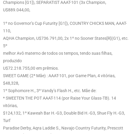
Champions [G1]), SEPARATIST AAAT-101 (3x Champion,
U$889.044,00,
1º no Governor’s Cup Futurity [G1]), COUNTRY CHICKS MAN, AAAT-
110,
AQHA Champion, U$736.791,00, 2x 1º no Sooner States[R](G1), etc.
5º
melhor Avô materno de todos os tempos, tendo suas filhas,
produzido
U$72.218.755,00 em prêmios.
SWEET GAME (2ª Mãe) : AAAT-101, por Game Plan, 4 vitórias,
$48,328,
1º Sophomore H., 3º Vandy’s Flash H., etc. Mãe de:
* SWEETEN THE POT AAAT-114 (por Raise Your Glass-TB). 14
vitórias,
$124,132, 1º Kaweah Bar H.-G3, Double Bid H.-G3, Shue Fly H.-G3,
Turf
Paradise Derby, Aqra Laddie S., Navajo Country Futurity, Prescott