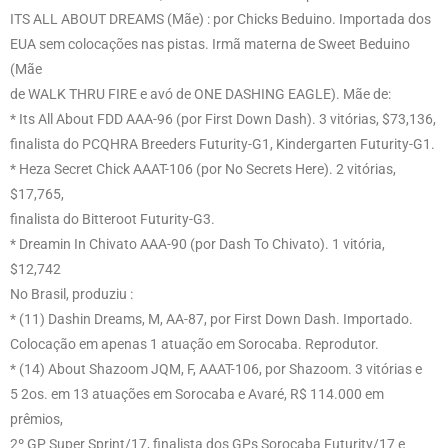
ITS ALL ABOUT DREAMS (Mãe) : por Chicks Beduino. Importada dos
EUA sem colocações nas pistas. Irmã materna de Sweet Beduino
(Mãe
de WALK THRU FIRE e avó de ONE DASHING EAGLE). Mãe de:
* Its All About FDD AAA-96 (por First Down Dash). 3 vitórias, $73,136,
finalista do PCQHRA Breeders Futurity-G1, Kindergarten Futurity-G1.
* Heza Secret Chick AAAT-106 (por No Secrets Here). 2 vitórias,
$17,765,
finalista do Bitteroot Futurity-G3.
* Dreamin In Chivato AAA-90 (por Dash To Chivato). 1 vitória,
$12,742
No Brasil, produziu :
* (11) Dashin Dreams, M, AA-87, por First Down Dash. Importado.
Colocação em apenas 1 atuação em Sorocaba. Reprodutor.
* (14) About Shazoom JQM, F, AAAT-106, por Shazoom. 3 vitórias e
5 2os. em 13 atuações em Sorocaba e Avaré, R$ 114.000 em
prêmios,
2º GP Super Sprint/17, finalista dos GPs Sorocaba Futurity/17 e