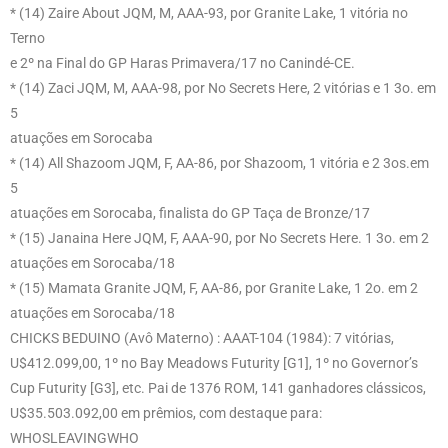
* (14) Zaire About JQM, M, AAA-93, por Granite Lake, 1 vitória no
Terno
e 2º na Final do GP Haras Primavera/17 no Canindé-CE.
* (14) Zaci JQM, M, AAA-98, por No Secrets Here, 2 vitórias e 1 3o. em
5
atuações em Sorocaba
* (14) All Shazoom JQM, F, AA-86, por Shazoom, 1 vitória e 2 3os.em
5
atuações em Sorocaba, finalista do GP Taça de Bronze/17
* (15) Janaina Here JQM, F, AAA-90, por No Secrets Here. 1 3o. em 2
atuações em Sorocaba/18
* (15) Mamata Granite JQM, F, AA-86, por Granite Lake, 1 2o. em 2
atuações em Sorocaba/18
CHICKS BEDUINO (Avô Materno) : AAAT-104 (1984): 7 vitórias,
U$412.099,00, 1º no Bay Meadows Futurity [G1], 1º no Governor’s
Cup Futurity [G3], etc. Pai de 1376 ROM, 141 ganhadores clássicos,
U$35.503.092,00 em prêmios, com destaque para:
WHOSLEAVINGWHO