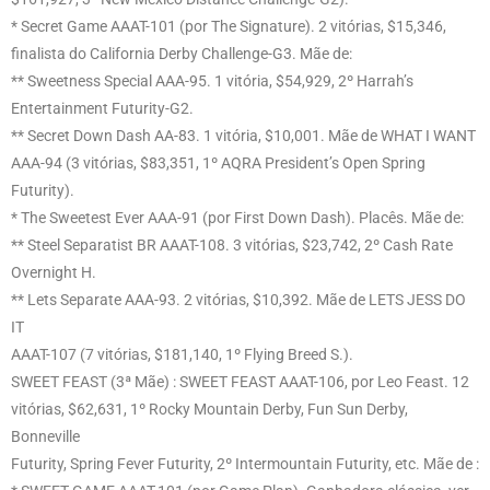
* Secret Game AAAT-101 (por The Signature). 2 vitórias, $15,346,
finalista do California Derby Challenge-G3. Mãe de:
** Sweetness Special AAA-95. 1 vitória, $54,929, 2º Harrah’s
Entertainment Futurity-G2.
** Secret Down Dash AA-83. 1 vitória, $10,001. Mãe de WHAT I WANT
AAA-94 (3 vitórias, $83,351, 1º AQRA President’s Open Spring
Futurity).
* The Sweetest Ever AAA-91 (por First Down Dash). Placês. Mãe de:
** Steel Separatist BR AAAT-108. 3 vitórias, $23,742, 2º Cash Rate
Overnight H.
** Lets Separate AAA-93. 2 vitórias, $10,392. Mãe de LETS JESS DO
IT
AAAT-107 (7 vitórias, $181,140, 1º Flying Breed S.).
SWEET FEAST (3ª Mãe) : SWEET FEAST AAAT-106, por Leo Feast. 12
vitórias, $62,631, 1º Rocky Mountain Derby, Fun Sun Derby,
Bonneville
Futurity, Spring Fever Futurity, 2º Intermountain Futurity, etc. Mãe de :