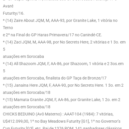
Avaré
Futurity/16.
* (14) Zaire About JQM, M, AAA-93, por Granite Lake, 1 vitória no
Terno
e 2º na Final do GP Haras Primavera/17 no Canindé-CE.
* (14) Zaci JQM, M, AAA-98, por No Secrets Here, 2 vitórias e 1 3o. em
5
atuações em Sorocaba
* (14) All Shazoom JQM, F, AA-86, por Shazoom, 1 vitória e 2 3os.em
5
atuações em Sorocaba, finalista do GP Taça de Bronze/17
* (15) Janaina Here JQM, F, AAA-90, por No Secrets Here. 1 3o. em 2
atuações em Sorocaba/18
* (15) Mamata Granite JQM, F, AA-86, por Granite Lake, 1 2o. em 2
atuações em Sorocaba/18
CHICKS BEDUINO (Avô Materno) : AAAT-104 (1984): 7 vitórias,
U$412.099,00, 1º no Bay Meadows Futurity [G1], 1º no Governor’s
Cup Futurity [G3], etc. Pai de 1376 ROM, 141 ganhadores clássicos,