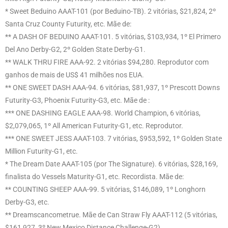
* Sweet Beduino AAAT-101 (por Beduino-TB). 2 vitórias, $21,824, 2º
Santa Cruz County Futurity, etc. Mãe de:
** A DASH OF BEDUINO AAAT-101. 5 vitórias, $103,934, 1º El Primero
Del Ano Derby-G2, 2º Golden State Derby-G1.
** WALK THRU FIRE AAA-92. 2 vitórias $94,280. Reprodutor com
ganhos de mais de US$ 41 milhões nos EUA.
** ONE SWEET DASH AAA-94. 6 vitórias, $81,937, 1º Prescott Downs
Futurity-G3, Phoenix Futurity-G3, etc. Mãe de :
*** ONE DASHING EAGLE AAA-98. World Champion, 6 vitórias,
$2,079,065, 1º All American Futurity-G1, etc. Reprodutor.
*** ONE SWEET JESS AAAT-103. 7 vitórias, $953,592, 1º Golden State
Million Futurity-G1, etc.
* The Dream Date AAAT-105 (por The Signature). 6 vitórias, $28,169,
finalista do Vessels Maturity-G1, etc. Recordista. Mãe de:
** COUNTING SHEEP AAA-99. 5 vitórias, $146,089, 1º Longhorn
Derby-G3, etc.
** Dreamscancometrue. Mãe de Can Straw Fly AAAT-112 (5 vitórias,
$161,927, 3º New Mexico Distance Challenge-G2).