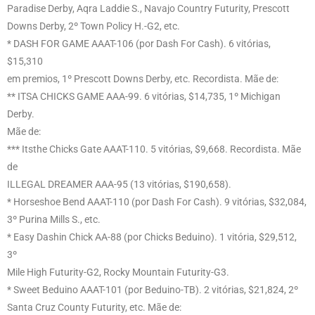
Paradise Derby, Aqra Laddie S., Navajo Country Futurity, Prescott
Downs Derby, 2º Town Policy H.-G2, etc.
* DASH FOR GAME AAAT-106 (por Dash For Cash). 6 vitórias,
$15,310
em premios, 1º Prescott Downs Derby, etc. Recordista. Mãe de:
** ITSA CHICKS GAME AAA-99. 6 vitórias, $14,735, 1º Michigan
Derby.
Mãe de:
*** Itsthe Chicks Gate AAAT-110. 5 vitórias, $9,668. Recordista. Mãe
de
ILLEGAL DREAMER AAA-95 (13 vitórias, $190,658).
* Horseshoe Bend AAAT-110 (por Dash For Cash). 9 vitórias, $32,084,
3º Purina Mills S., etc.
* Easy Dashin Chick AA-88 (por Chicks Beduino). 1 vitória, $29,512,
3º
Mile High Futurity-G2, Rocky Mountain Futurity-G3.
* Sweet Beduino AAAT-101 (por Beduino-TB). 2 vitórias, $21,824, 2º
Santa Cruz County Futurity, etc. Mãe de: