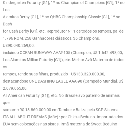
Kindergarten Futurity [G1], 1º no Champion of Champions [G1], 1º no
Los
Alamitos Derby [G1], 1º no QHBC Championship Classic [G1], 1º no
Dash
for Cash Derby [G1], etc. Reprodutor Nº 1 de todos os tempos, pai de
1.796 ROM, 258 Ganhadores clássicos, 36 Champions,
U$90.040.269,00,
incluindo OCEAN RUNAWAY AAAT-105 (Champion, U$ 1.642.498,00,
Los Alamitos Million Futurity [G1]), etc. Melhor Avô Materno de todos
os
tempos, tendo suas filhas, produzido +U$133.320.000,00,
destacandose ONE DASHING EAGLE AAA-98 (Campeão Mundial, U$
2.079.065,00,
All American Futurity [G1]), etc. No Brasil é avô paterno de animais
que
somam +R$ 13.860.000,00 em Tambor e Baliza pelo SGP Sistema.
ITS ALL ABOUT DREAMS (Mãe) : por Chicks Beduino. Importada dos
EUA sem colocações nas pistas. Irmã materna de Sweet Beduino