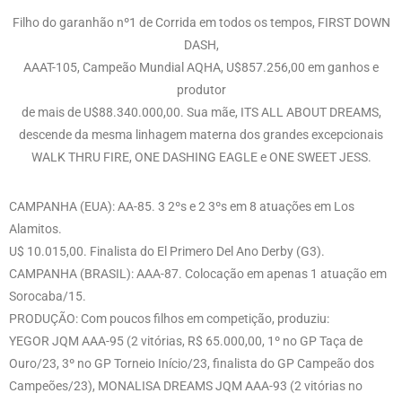
Filho do garanhão nº1 de Corrida em todos os tempos, FIRST DOWN
DASH,
AAAT-105, Campeão Mundial AQHA, U$857.256,00 em ganhos e
produtor
de mais de U$88.340.000,00. Sua mãe, ITS ALL ABOUT DREAMS,
descende da mesma linhagem materna dos grandes excepcionais
WALK THRU FIRE, ONE DASHING EAGLE e ONE SWEET JESS.
CAMPANHA (EUA): AA-85. 3 2ºs e 2 3ºs em 8 atuações em Los
Alamitos.
U$ 10.015,00. Finalista do El Primero Del Ano Derby (G3).
CAMPANHA (BRASIL): AAA-87. Colocação em apenas 1 atuação em
Sorocaba/15.
PRODUÇÃO: Com poucos filhos em competição, produziu:
YEGOR JQM AAA-95 (2 vitórias, R$ 65.000,00, 1º no GP Taça de
Ouro/23, 3º no GP Torneio Início/23, finalista do GP Campeão dos
Campeões/23), MONALISA DREAMS JQM AAA-93 (2 vitórias no